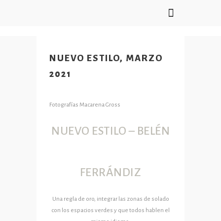
WORK IN PROGRESS
NUEVO ESTILO, MARZO
2021
Fotografías Macarena Gross
NUEVO ESTILO – BELÉN
FERRÁNDIZ
Una regla de oro, integrar las zonas de solado
con los espacios verdes y que todos hablen el